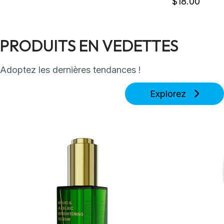
$
18
.00
PRODUITS EN VEDETTES
Adoptez les dernières tendances !
Explorez
Détails
Détails