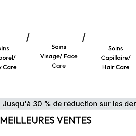
Soins
oins
Soins
Visage/ Face
porel/
Capillaire/
Care
y Care
Hair Care
Jusqu'à 30 % de réduction sur les de
MEILLEURES VENTES
Détails
Détails