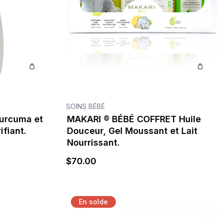
SOINS BÉBÉ
urcuma et
MAKARI ® BÉBÉ COFFRET Huile
fiant.
Douceur, Gel Moussant et Lait
Nourrissant.
$
70
.00
En solde