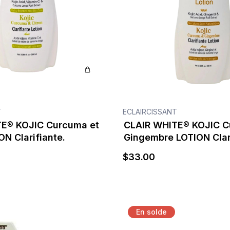
T
ECLAIRCISSANT
E® KOJIC Curcuma et
CLAIR WHITE® KOJIC C
ON Clarifiante.
Gingembre LOTION Clari
$
33
.00
En solde