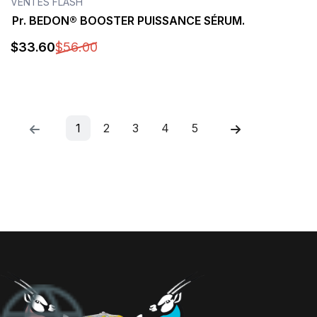
VENTES FLASH
Pr. BEDON® BOOSTER PUISSANCE SÉRUM.
$
33
.60
$
56
.00
1
2
3
4
5