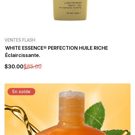
VENTES FLASH
WHITE ESSENCE® PERFECTION HUILE RICHE
Éclaircissante.
$
30
.00
$
85
.00
Détails
En solde