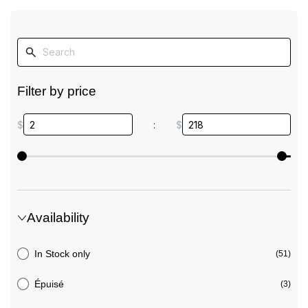
Filter by price
$
:
$
Availability
In Stock only
(51)
Épuisé
(3)