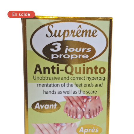
CIVIC
(0)
Détails
En solde
CLAIR WHITE
(3)
CLAIRISSIME COSMETIQUE
(0)
CLEAR ESSENCE
(0)
CODE SECRET LE BRONZEUR
(0)
DERMO WHITE PARIS
(0)
DERMOBBA PARIS
(0)
DUDU-OSUN
(1)
ESSENCE DE BEAUTE
(0)
EVOLUDERM
(2)