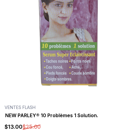
O'LIGHT
(0)
PATRICIA REYNIER
(0)
PEAU JAUNE
(0)
PIMENT DOUX
(0)
Pr. FRANÇOISE BEDON
(2)
PR+ PARIS
(3)
QEI+
(1)
RADIANT SKIN
(0)
VENTES FLASH
ROGÉ CAVAILLÈS
(1)
NEW PARLEY® 10 Problèmes 1 Solution.
SAMIRA
(0)
$
13
.00
$
25
.00
SUPREME WHITE PARIS
(0)