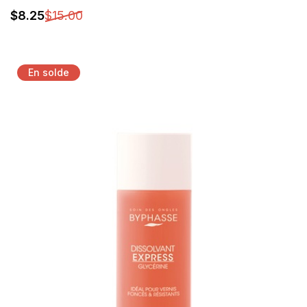
$
8
.25
$
15
.00
Détails
En solde