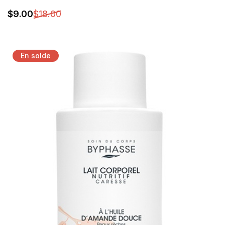
$
9
.00
$
18
.00
Détails
En solde