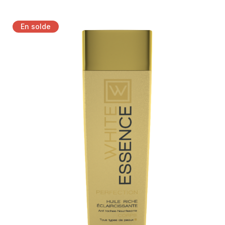
Détails
SWP
(3)
En solde
TOPICREM
(8)
TROPICAL ESSENCE
(0)