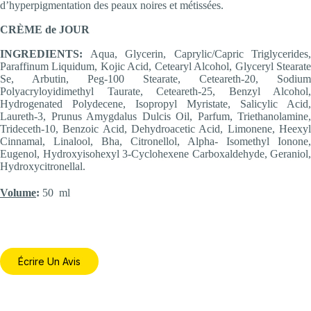
d’hyperpigmentation des peaux noires et métissées.
CRÈME de JOUR
INGREDIENTS:
Aqua, Glycerin, Caprylic/Capric Triglycerides,
Paraffinum Liquidum, Kojic Acid, Cetearyl Alcohol, Glyceryl Stearate
Se, Arbutin, Peg-100 Stearate, Ceteareth-20, Sodium
Polyacryloyidimethyl Taurate, Ceteareth-25, Benzyl Alcohol,
Hydrogenated Polydecene, Isopropyl Myristate, Salicylic Acid,
Laureth-3, Prunus Amygdalus Dulcis Oil, Parfum, Triethanolamine,
Trideceth-10, Benzoic Acid, Dehydroacetic Acid, Limonene, Heexyl
Cinnamal, Linalool, Bha, Citronellol, Alpha- Isomethyl Ionone,
Eugenol, Hydroxyisohexyl 3-Cyclohexene Carboxaldehyde, Geraniol,
Hydroxycitronellal.
Volume
:
50
ml
Écrire Un Avis