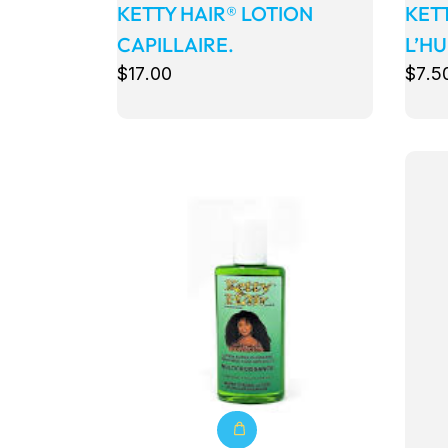
KETTY HAIR® LOTION
KETT
CAPILLAIRE.
L’HU
$
17
.00
$
7
.5
Détails
Détail