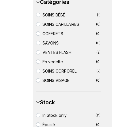
Catégories
SOINS BÉBÉ
(1)
SOINS CAPILLAIRES
(6)
COFFRETS
(0)
SAVONS
(0)
VENTES FLASH
(2)
En vedette
(0)
SOINS CORPOREL
(2)
SOINS VISAGE
(0)
Stock
In Stock only
(11)
Épuisé
(0)