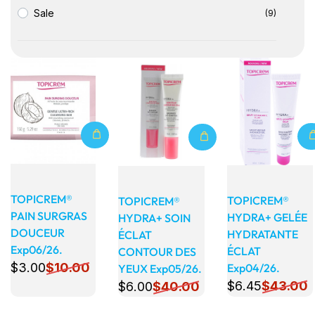
Sale
(9)
Détails
Détails
Détails
TOPICREM®
TOPICREM®
TOPICREM®
PAIN SURGRAS
HYDRA+ GELÉE
HYDRA+ SOIN
DOUCEUR
HYDRATANTE
ÉCLAT
Exp06/26.
ÉCLAT
CONTOUR DES
$
3
.00
$
10
.00
Exp04/26.
YEUX Exp05/26.
$
6
.45
$
43
.00
$
6
.00
$
40
.00