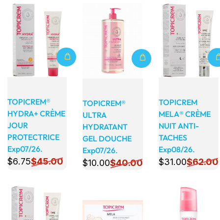
Détails
Détails
Détails
TOPICREM®
TOPICREM
TOPICREM®
HYDRA+ CRÈME
MELA® CRÈME
ULTRA
JOUR
NUIT ANTI-
HYDRATANT
PROTECTRICE
TACHES
GEL DOUCHE
Exp07/26.
Exp08/26.
Exp07/26.
$
6
.75
$
45
.00
$
31
.00
$
62
.00
$
10
.00
$
40
.00
Détails
Détails
Détails