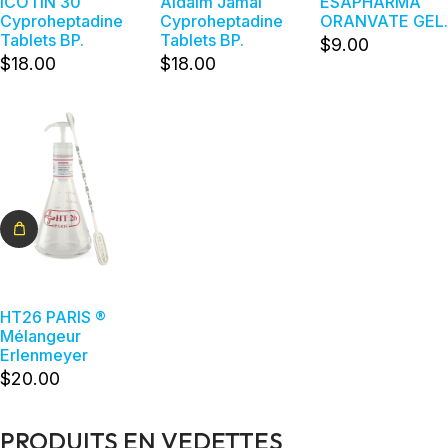
ICOTIN 30
Aldaim Jamal
ESAPHARMA
Cyproheptadine
Cyproheptadine
ORANVATE GEL.
Tablets BP.
Tablets BP.
$
9
.00
$
18
.00
$
18
.00
Détails
HT26 PARIS ®
Mélangeur
Erlenmeyer
$
20
.00
PRODUITS EN VEDETTES