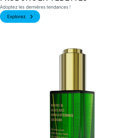
Adoptez les dernières tendances !
Explorez
Détails