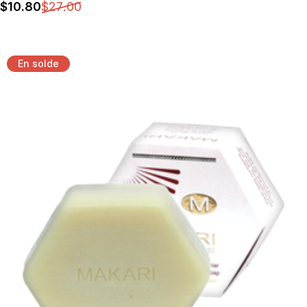
$
10
.80
$
27
.00
En solde