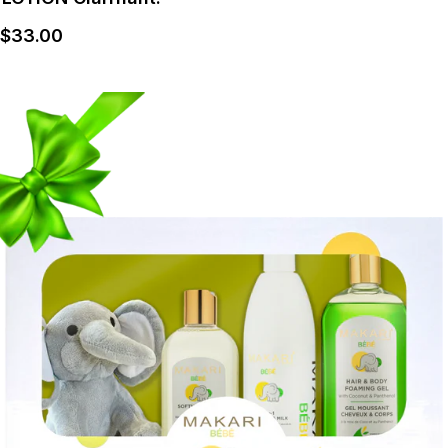
$
33
.00
Détails